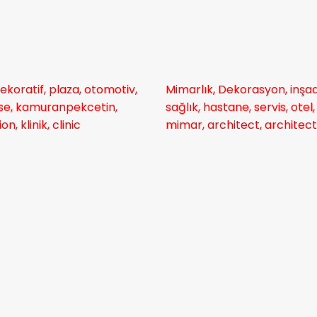
ekoratif, plaza, otomotiv,
Mimarlık, Dekorasyon, inşaat
ouse, kamuranpekcetin,
sağlık, hastane, servis, ot
, klinik, clinic
mimar, architect, architectur