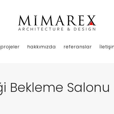
projeler
hakkımızda
referanslar
İletiş
niği Bekleme Salonu